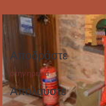
Αποδράστε
στην
ηρεμία
Απολαύστε