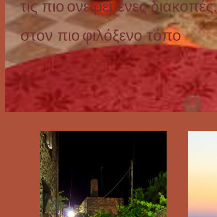
τις πιο
ονειρεμένες διακοπές.
στον πιο
φιλόξενο τόπο