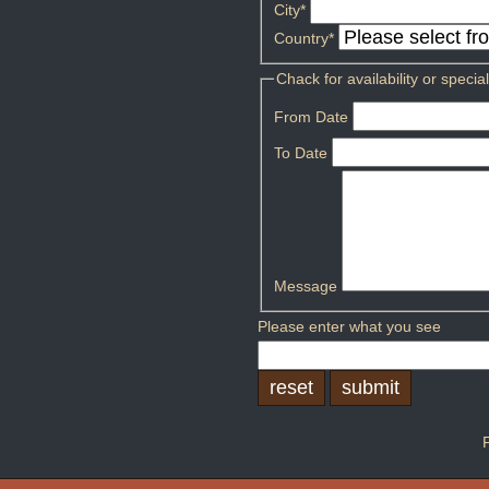
City
*
Country
*
Chack for availability or special
From Date
To Date
Message
Please enter what you see
reset
submit