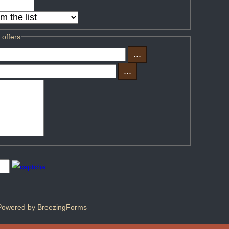
 offers
...
...
Powered by BreezingForms