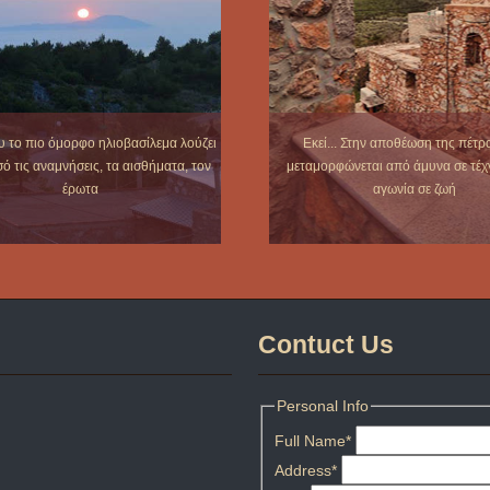
ου το πιο όμορφο ηλιοβασίλεμα λούζει
Εκεί... Στην αποθέωση της πέτρ
ό τις αναμνήσεις, τα αισθήματα, τον
μεταμορφώνεται από άμυνα σε τέχ
έρωτα
αγωνία σε ζωή
Contuct Us
Personal Info
Full Name
*
Address
*